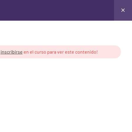
Login
y
inscribirse
en el curso para ver este contenido!
 de Cursos
Derechos de Uso
ón Pública
Creative Commons v3.0
cales
Contenido creado por: Libre
Asombro
royectos Públicos