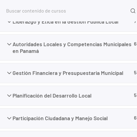
Inicio
Liderazgo y Ética en la Gestión Pública Local
7
Home
Cursos
Gestión Municipal
Formación d
Autoridades Locales y Competencias Municipales
6
en Panamá
Gestión Financiera y Presupuestaria Municipal
5
Planificación del Desarrollo Local
5
Participación Ciudadana y Manejo Social
6