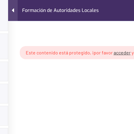
Formación de Autoridades Locales
Nosotros
Cursos
Blog
Contacto
e Autoridades Locales
Este contenido está protegido, ¡por favor
acceder
¿Necesitas ayuda?
Categoría
Contacto
Administraci
Últimos Artículos
Finanzas Lo
Preguntas Frecuentes
Gestión de P
Políticas de Privacidad