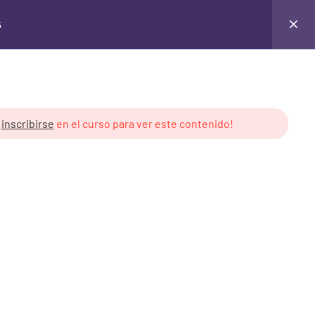
s
Login
y
inscribirse
en el curso para ver este contenido!
 de Cursos
Derechos de Uso
ón Pública
Creative Commons v3.0
cales
Contenido creado por: Libre
Asombro
royectos Públicos