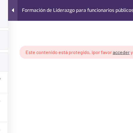
Formación de Liderazgo para funcionarios público
Nosotros
Cursos
Blog
Contacto
arias
Formación de Liderazgo para funcionarios públicos
Este contenido está protegido, ¡por favor
acceder
¿Necesitas ayuda?
Categoría
Contacto
Administraci
Últimos Artículos
Finanzas Lo
Preguntas Frecuentes
Gestión de P
Políticas de Privacidad