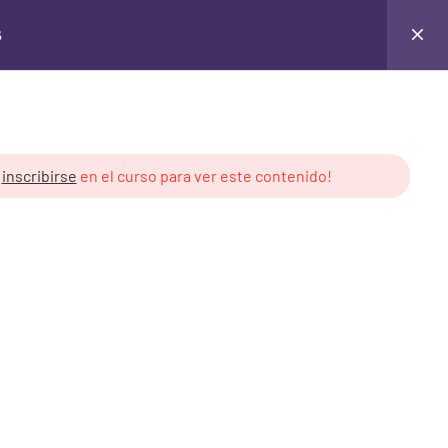
s
Login
y
inscribirse
en el curso para ver este contenido!
 de Cursos
Derechos de Uso
ón Pública
Creative Commons v3.0
cales
Contenido creado por: Libre
Asombro
royectos Públicos