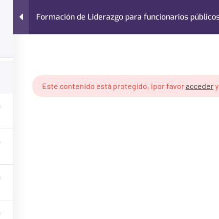
Formación de Liderazgo para funcionarios público
Nosotros
Cursos
Blog
Contacto
arias
Formación de Liderazgo para funcionarios públicos
Este contenido está protegido, ¡por favor
acceder
¿Necesitas ayuda?
Categoría
Contacto
Administraci
Últimos Artículos
Finanzas Lo
Preguntas Frecuentes
Gestión de P
Políticas de Privacidad