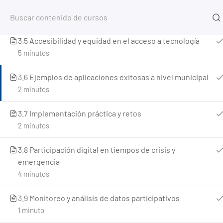
3.4 Seguridad y privacidad en la participación digital
1 minuto
Inicio
3.5 Accesibilidad y equidad en el acceso a tecnología
Home
5 minutos
Cursos
Planificación Urbana y Territorial
3.6 Ejemplos de aplicaciones exitosas a nivel municipal
2 minutos
3.7 Implementación práctica y retos
2 minutos
3.8 Participación digital en tiempos de crisis y
emergencia
4 minutos
3.9 Monitoreo y análisis de datos participativos
1 minuto