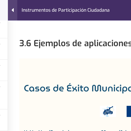
Instrumentos de Participación Ciudadana
Nosotros
Cursos
Blog
Contacto
Instrumentos de Participación Ciudadana
3.6 Ejemplos de aplicaciones
¿Necesitas ayuda?
Categoría
Contacto
Administraci
Últimos Artículos
Finanzas Lo
Preguntas Frecuentes
Gestión de P
Políticas de Privacidad