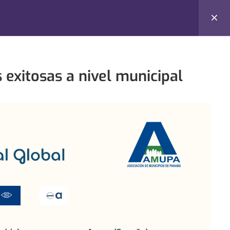
Login
 exitosas a nivel municipal
 de Cursos
Derechos de Uso
ón Pública
Creative Commons v3.0
cales
Contenido creado por: Libre
Asombro
royectos Públicos