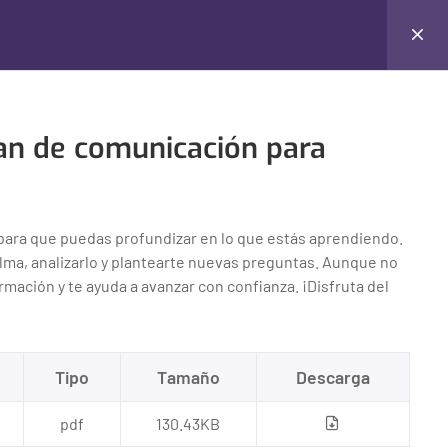
Login
lan de comunicación para
para que puedas profundizar en lo que estás aprendiendo.
ma, analizarlo y plantearte nuevas preguntas. Aunque no
 de Cursos
Derechos de Uso
mación y te ayuda a avanzar con confianza. ¡Disfruta del
ón Pública
Creative Commons v3.0
cales
Contenido creado por: Libre
Tipo
Tamaño
Descarga
Asombro
royectos Públicos
pdf
130.43KB