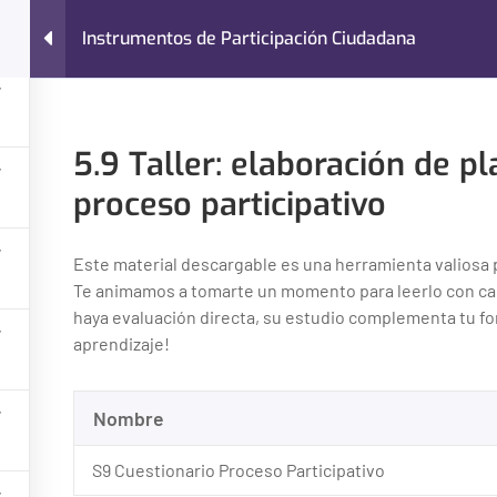
Instrumentos de Participación Ciudadana
Nosotros
Cursos
Blog
Contacto
encia
Instrumentos de Participación Ciudadana
5.9 Taller: elaboración de p
proceso participativo
Este material descargable es una herramienta valiosa 
¿Necesitas ayuda?
Te animamos a tomarte un momento para leerlo con cal
Categoría
haya evaluación directa, su estudio complementa tu for
aprendizaje!
Contacto
Administraci
Últimos Artículos
Finanzas Lo
Nombre
Preguntas Frecuentes
Gestión de P
Políticas de Privacidad
S9 Cuestionario Proceso Participativo