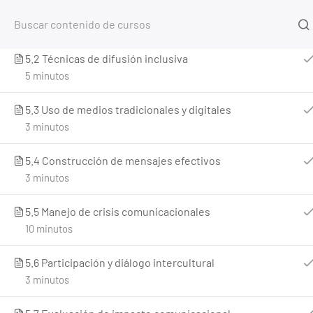
5.1 Principios de comunicación pública y social
8 minutos
Inicio
5.2 Técnicas de difusión inclusiva
Home
Cursos
Participación Ciudadana y Transpar
5 minutos
5.3 Uso de medios tradicionales y digitales
3 minutos
5.4 Construcción de mensajes efectivos
3 minutos
5.5 Manejo de crisis comunicacionales
10 minutos
5.6 Participación y diálogo intercultural
3 minutos