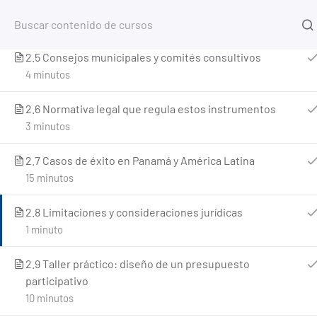
2.4 Iniciativas ciudadanas y peticiones formales
3 minutos
Inicio
2.5 Consejos municipales y comités consultivos
4 minutos
Home
Cursos
Planificación Urbana y Territorial
2.6 Normativa legal que regula estos instrumentos
3 minutos
2.7 Casos de éxito en Panamá y América Latina
15 minutos
2.8 Limitaciones y consideraciones jurídicas
1 minuto
2.9 Taller práctico: diseño de un presupuesto
participativo
10 minutos