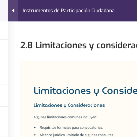
Instrumentos de Participación Ciudadana
Nosotros
Cursos
Blog
Contacto
Instrumentos de Participación Ciudadana
2.8 Limitaciones y considera
¿Necesitas ayuda?
Categoría
Contacto
Administraci
Últimos Artículos
Finanzas Lo
Preguntas Frecuentes
Gestión de P
Políticas de Privacidad