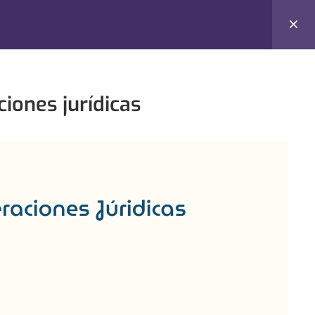
Login
ciones jurídicas
 de Cursos
Derechos de Uso
ón Pública
Creative Commons v3.0
cales
Contenido creado por: Libre
Asombro
royectos Públicos