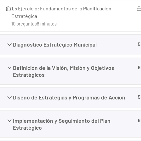
1.5 Ejercicio: Fundamentos de la Planificación
Estratégica
10 preguntas
8 minutos
Diagnóstico Estratégico Municipal
5
Creado con <3 por
Panamá Websites
Definición de la Visión, Misión y Objetivos
6
Estratégicos
Diseño de Estrategias y Programas de Acción
5
Implementación y Seguimiento del Plan
6
Estratégico