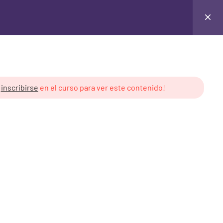
Login
y
inscribirse
en el curso para ver este contenido!
 de Cursos
Derechos de Uso
ón Pública
Creative Commons v3.0
cales
Contenido creado por: Libre
Asombro
royectos Públicos