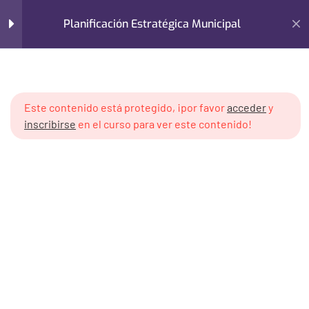
Planificación Estratégica Municipal
Login
Fundamentos de la
5
Planificación Estratégica
Home
Cursos
Este contenido está protegido, ¡por favor
acceder
y
Planificación Urbana y Territorial
inscribirse
en el curso para ver este contenido!
Planificación Estratégica Municipal
Diagnóstico Estratégico
5
Municipal
Definición de la Visión,
6
Misión y Objetivos
Estratégicos
Diseño de Estrategias y
5
Programas de Acción