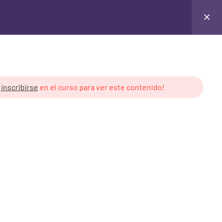
Login
y
inscribirse
en el curso para ver este contenido!
 de Cursos
Derechos de Uso
ón Pública
Creative Commons v3.0
cales
Contenido creado por: Libre
Asombro
royectos Públicos