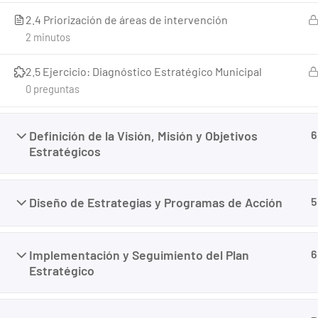
2.4 Priorización de áreas de intervención
2 minutos
2.5 Ejercicio: Diagnóstico Estratégico Municipal
0 preguntas
Definición de la Visión, Misión y Objetivos
6
Creado con <3 por
Panamá Websites
Estratégicos
Diseño de Estrategias y Programas de Acción
5
Implementación y Seguimiento del Plan
6
Estratégico